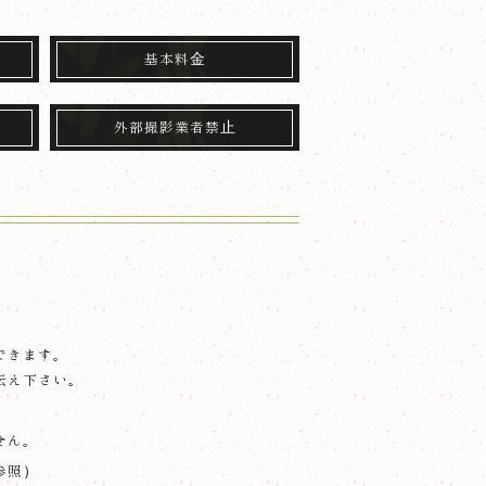
基本料金
外部撮影業者禁止
できます。
伝え下さい。
せん。
参照）