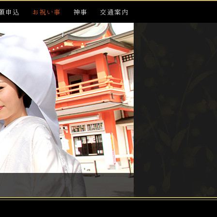
願申込
お祝い事
神事
交通案内