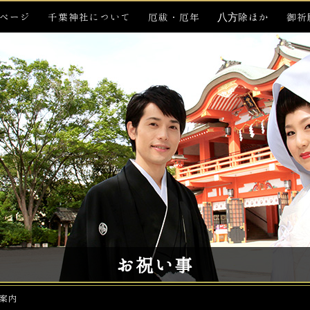
ページ
千葉神社について
厄祓・厄年
八方除ほか
御祈
お祝い事
案内