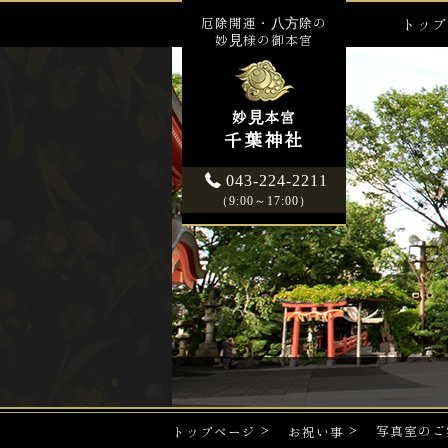
厄除開運・八方除の
トップ
妙見様の御本宮
妙見本宮
千葉神社
043-224-2211
（9:00～17:00）
写真室のご
トップページ
お祝い事