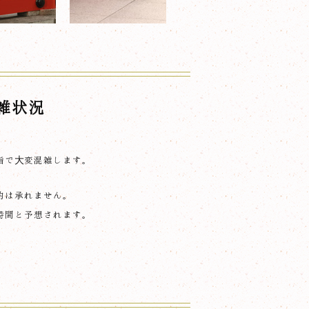
雑状況
詣で大変混雑します。
。
約は承れません。
時間と予想されます。