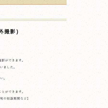
外撮影）
撮影ができます。
整いました。
い。
ことができます。
下旬の初詣期間など】