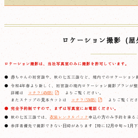
ロケーション撮影（屋
ロケーション撮影は、当社写真室のみに撮影を許可しています。
赤ちゃんの初宮詣や、秋の七五三詣など、境内でのロケーション
令和4年春より新しく、初宮詣の境内ロケーション撮影プランが
詳細は
コチラ(4MB)
よりご覧ください。
またスナップの見本カットは
コチラ(5MB)
よりご覧くださ
完全予約制ですので、まずは写真室にお電話ください。
秋の七五三詣では、
衣装レンタルパック
申込の方のみ予約を承る
参拝者優先で撮影できない日時があります【特に12月中旬～1月