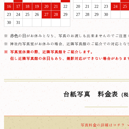
16
17
18
19
20
21
22
20
21
22
23
24
25
23
24
25
26
27
28
29
27
28
29
30
30
31
赤色の日がお休みとなり、写真のお渡しも出来ませんのでご注意
神社内写真室がお休みの場合、近隣写真館のご紹介での対応とな
写真室休業の際、近隣写真館をご紹介します。
但し近隣写真館の休日もあり、撮影対応ができない場合がありま
台紙写真 料金表
（税
写真料金の詳細はコチラ