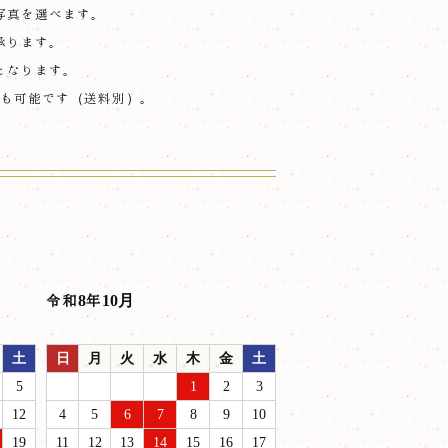
写真を選べます。
承ります。
となります。
けも可能です（送料別）。
令和8年10月
土
日
月
火
水
木
金
土
5
1
2
3
12
4
5
6
7
8
9
10
19
11
12
13
14
15
16
17