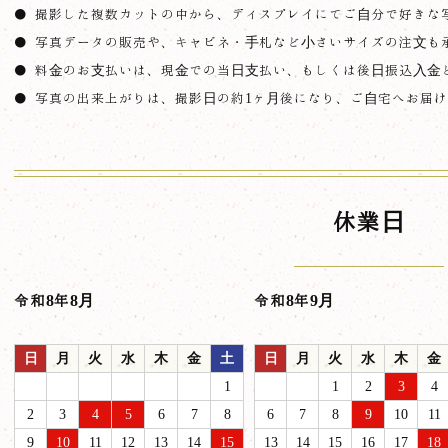
撮影した複数カットの中から、ディスプレイにてご自分で好きな
写真データの販売や、キャビネ・手札など小さいサイズの注文も
料金のお支払いは、現金での当日支払い、もしくは後日振込入金
写真の出来上がりは、撮影日の約1ヶ月後になり、ご自宅へお届
休業日
令和8年8月
令和8年9月
日
月
火
水
木
金
土
日
月
火
水
木
金
1
1
2
3
4
2
3
4
5
6
7
8
6
7
8
9
10
11
9
10
11
12
13
14
15
13
14
15
16
17
18