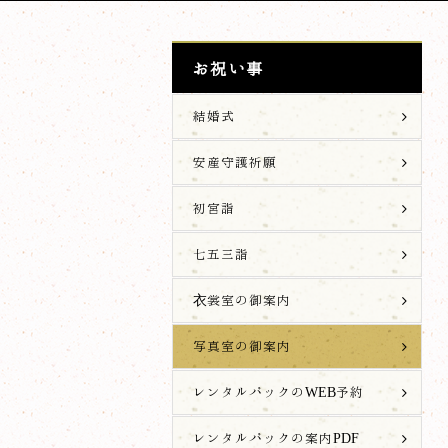
お祝い事
結婚式
安産守護祈願
初宮詣
七五三詣
衣裳室の御案内
写真室の御案内
レンタルパックのWEB予約
レンタルパックの案内PDF