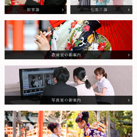
初宮詣
七五三詣
衣裳室の御案内
写真室の御案内