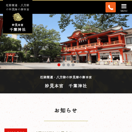
043-224-2
厄除開運・八方除
の妙見様の御本宮
MENU
妙見本宮
千葉神社
厄除開運・八方除の妙見様の御本宮
妙見本宮 千葉神社
お知らせ