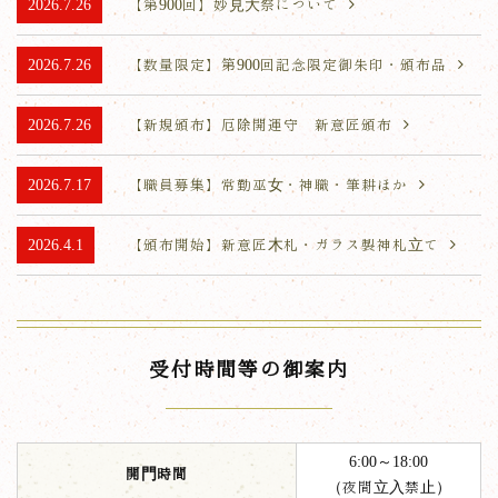
2026.7.26
【第900回】妙見大祭について
2026.7.26
【数量限定】第900回記念限定御朱印・頒布品
2026.7.26
【新規頒布】厄除開運守 新意匠頒布
2026.7.17
【職員募集】常勤巫女・神職・筆耕ほか
2026.4.1
【頒布開始】新意匠木札・ガラス製神札立て
受付時間等の御案内
6:00～18:00
開門時間
（夜間立入禁止）