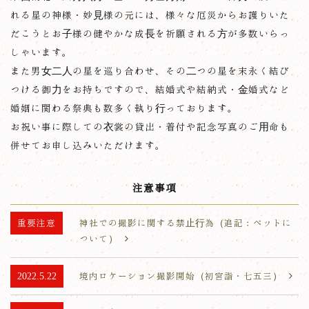
れる星の神様・妙見様の元には、
様々な厄災からお護りいた
だこうとお子様の健やかな成長を祈願される方が多数いらっ
しゃいます。
また男女二人の星を巡り合わせ、その二つの星を末永く結び
つける御力をお持ちですので、
結婚式や結納式・金婚式など
婚姻に関わる祭典も数多く執り行っております。
お祝い事に際しての衣裳の貸出・着付や記念写真のご用命も
併せてお申し込みいただけます。
注意事項
重要注意
神社での撮影に関する禁止行為（追記：ペットに
ついて）
2022.5.22
境内ロケーション撮影開始（初宮詣・七五三）