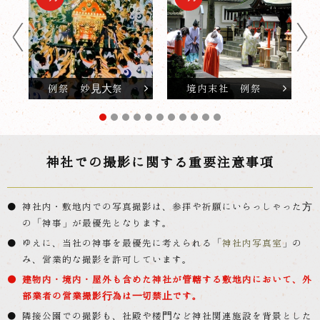
例祭 妙見大祭
境内末社 例祭
神社での撮影に関する重要注意事項
神社内・敷地内での写真撮影は、参拝や祈願にいらっしゃった方
の「神事」が最優先となります。
ゆえに、当社の神事を最優先に考えられる「
神社内写真室
」の
み、営業的な撮影を許可しています。
建物内・境内・屋外も含めた神社が管轄する敷地内において、外
部業者の営業撮影行為は一切禁止です。
隣接公園での撮影も、社殿や楼門など神社関連施設を背景とした