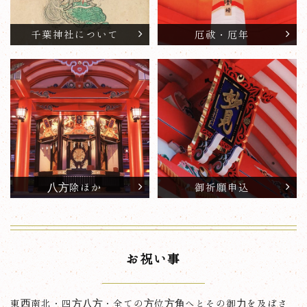
千葉神社について
厄祓・厄年
八方除ほか
御祈願申込
お祝い事
東西南北・四方八方・全ての方位方角へとその御力を及ぼさ